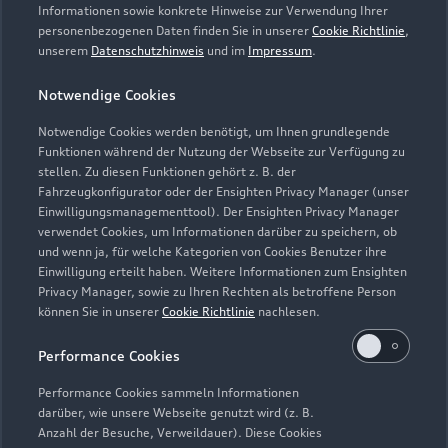
Servicetermin vereinbaren
Informationen sowie konkrete Hinweise zur Verwendung Ihrer
personenbezogenen Daten finden Sie in unserer
Cookie Richtlinie
,
unserem
Datenschutzhinweis
und im
Impressum
.
Notwendige Cookies
Notwendige Cookies werden benötigt, um Ihnen grundlegende
Funktionen während der Nutzung der Webseite zur Verfügung zu
stellen. Zu diesen Funktionen gehört z. B. der
Fahrzeugkonfigurator oder der Ensighten Privacy Manager (unser
Einwilligungsmanagementtool). Der Ensighten Privacy Manager
Zurück nach oben
verwendet Cookies, um Informationen darüber zu speichern, ob
und wenn ja, für welche Kategorien von Cookies Benutzer ihre
Einwilligung erteilt haben. Weitere Informationen zum Ensighten
Modelle
Privacy Manager, sowie zu Ihren Rechten als betroffene Person
können Sie in unserer
Cookie Richtlinie
nachlesen.
Kaufen & leasen
Alle Modelle
Performance Cookies
Modelle vergleichen
Service & Zubehör
Performance Cookies sammeln Informationen
Neuwagensuche
darüber, wie unsere Webseite genutzt wird (z. B.
Elektromodelle
Anzahl der Besuche, Verweildauer). Diese Cookies
Gebrauchtwagensuche
Support