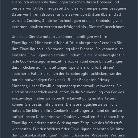
Hierdurch werden Verbindungen zwischen Ihrem Browser und
Servern von Dritten hergestellt und es können personenbezogene
Daten von Ihrem Browser an die Server von Dritten übermittelt
Wir beraten Sie gerne
werden. Cookies, ähnliche Technologien und die Einbindung von
externen Inhalten werden nachfolgend als „Dienste“ bezeichnet.
Hier finden Sie die passenden Ansprechpartnerinnen
Um diese Dienste nutzen zu können, benötigen wir Ihre
und Ansprechpartner.
Einwilligung. Mit einem Klick auf "Alle akzeptieren" erteilen Sie
Ihre Einwilligung zur Verwendung aller Dienste. Sie können auch
einzelne Einwilligungen erteilen, indem Sie die Schieberegler für
Zur Teamübersicht
jede Cookie-Kategorie einzeln anklicken und diese Einstellungen
durch Klicken auf "Einstellungen speichern und fortfahren"
speichern. Falls Sie keinen der Schieberegler anklicken, werden
nur die notwendigen Cookies (z. B. der Ensighten Privacy
Manager, unser Einwilligungsmanagementtool) verwendet. Sie
sind nicht gesetzlich verpflichtet, in die Verwendung von Cookies
einzuwilligen, aber wenn Sie Ihre Einwilligung nicht erteilen,
können Sie bestimmte unserer Dienste möglicherweise nicht
nutzen. Sie können Ihre Cookie-Einstellungen anhand der unten
Serviceberater kontaktieren
aufgeführten Kategorien von Cookies verwalten. Sie können Ihre
Einwilligung jederzeit mit Wirkung zum Zeitpunkt des Widerrufs
widerrufen. Für den Widerruf der Einwilligung beachten Sie bitte
die "Cookie-Einstellungen" in der Fußzeile der Webseite. Weitere