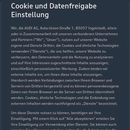
Autohaus Schlotter GmbH
Cookie und Datenfreigabe
56422 Wirges
Einstellung
Servicepartner
e-tron
Wir, die AUDI AG, Auto-Union-Straße 1, 85057 Ingolstadt, allein
oder in Zusammenarbeit mit unseren verbundenen Unternehmen
und Partnern ("Wir", "Unser"), nutzen auf unserer Website
eigene und Dienste Dritter, die Cookies und ähnliche Technologien
verwenden ("Dienste"), die uns helfen, unsere Website zu
verbessern, den Datenverkehr und die Nutzung zu analysieren
und auf Ihre Interessen zugeschnittene Inhalte anzuzeigen,
einschließlich personalisierter Werbung. Zudem binden wir
externe Inhalte ein, um Ihnen diese Inhalte anzuzeigen.
Hierdurch werden Verbindungen zwischen Ihrem Browser und
Servern von Dritten hergestellt und es können personenbezogene
Daten von Ihrem Browser an die Server von Dritten übermittelt
werden. Cookies, ähnliche Technologien und die Einbindung von
externen Inhalten werden nachfolgend als „Dienste“ bezeichnet.
Um diese Dienste nutzen zu können, benötigen wir Ihre
Christian-Heibel-Straße 41
Einwilligung. Mit einem Klick auf "Alle akzeptieren" erteilen Sie
56422 Wirges
Ihre Einwilligung zur Verwendung aller Dienste. Sie können auch